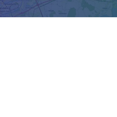
n Sprache und ein erstes Ankommen in dem neuen Allta
l benötigt wird.