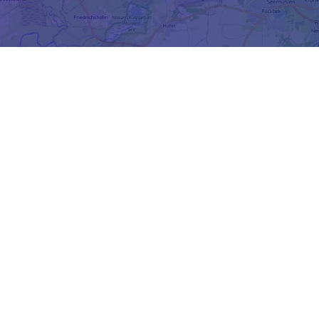
Für erste Kenntnisse der deutsche
welche da ansetzen wo es individuel