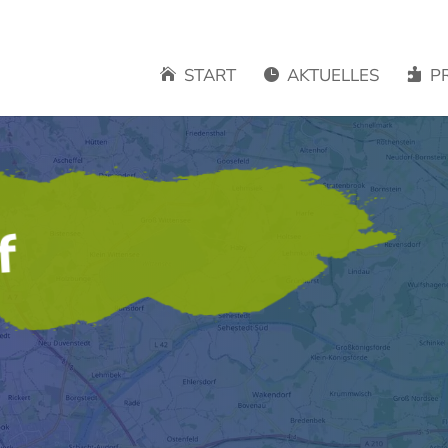
START
AKTUELLES
P



f