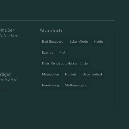
it über
Standorte
tätischen
Bad Segeberg
Eckernförde
Heide
Itzehoe
Kiel
Kreis Rendsburg-Eckernförde
Träger
Mitmachen
Nortorf
Osterrönfeld
ach AZAV
Rendsburg
Stellenangebot